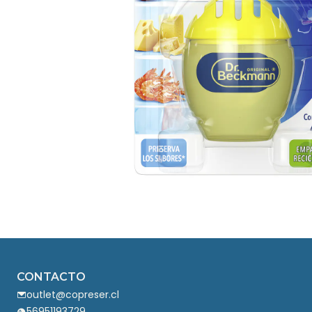
CONTACTO
outlet@copreser.cl
56951193729