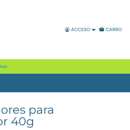
ACCESO
CARRO
enos
ores para
or 40g