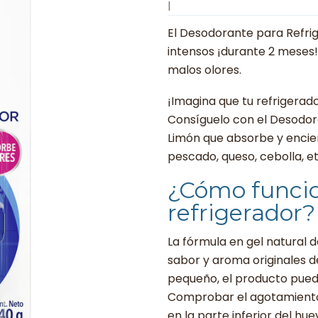
|
El Desodorante para Refrig
intensos ¡durante 2 meses!
malos olores.
¡Imagina que tu refrigerad
Consíguelo con el Desodor
Limón que absorbe y encier
pescado, queso, cebolla, et
¿Cómo funcio
refrigerador?
La fórmula en gel natural 
sabor y aroma originales d
pequeño, el producto pued
Comprobar el agotamiento 
en la parte inferior del hue