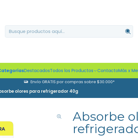
Categorías
Destacados
Todos los Productos
Contacto
Más x M
Envío GRATIS por compras sobre $30.000*
bsorbe olores para refrigerador 40g
Absorbe ol
refrigerad