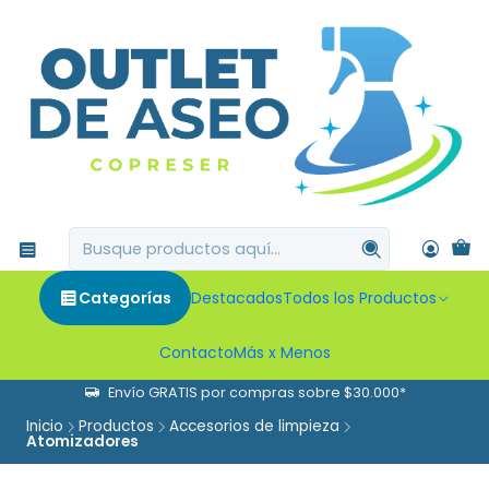
Categorías
Destacados
Todos los Productos
Contacto
Más x Menos
Envío GRATIS por compras sobre $30.000*
Inicio
Productos
Accesorios de limpieza
Atomizadores