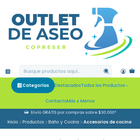
Categorías
Destacados
Todos los Productos
Contacto
Más x Menos
Envío GRATIS por compras sobre $30.000*
Inicio
Productos
Baño y Cocina
Accesorios de cocina