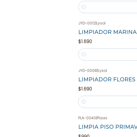
Cantidad
JYD-0012
|
Lysol
LIMPIADOR MARINA
$1.690
Cantidad
JYD-0008
|
Lysol
LIMPIADOR FLORES
$1.690
Cantidad
PLA-0040
|
Plaas
LIMPIA PISO PRIMA
$990