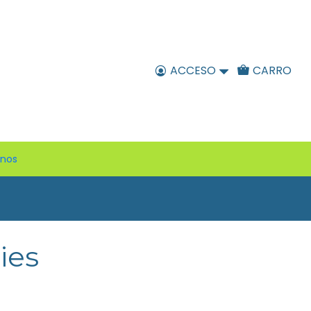
ACCESO
CARRO
enos
ies