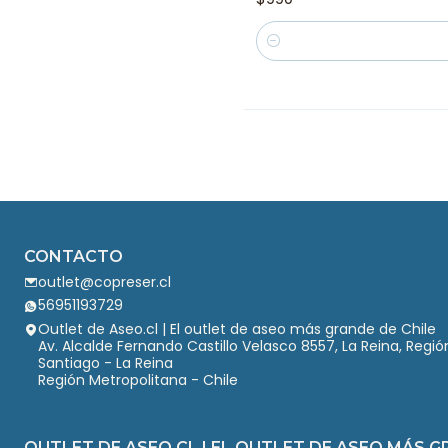
Cantidad
CONTACTO
outlet@copreser.cl
56951193729
Outlet de Aseo.cl | El outlet de aseo más grande de Chile
Av. Alcalde Fernando Castillo Velasco 8557, La Reina, Regi
Santiago - La Reina
Región Metropolitana - Chile
OUTLET DE ASEO.CL | EL OUTLET DE ASEO MÁS G