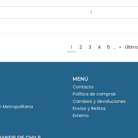
...
1
2
3
4
5
»
Últim
MENÚ
Contacto
Política de compras
Cambios y devoluciones
ón Metropolitana
Envíos y Retiros
Externo
RANDE DE CHILE