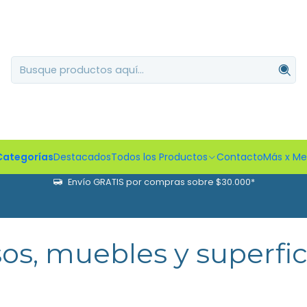
Categorías
Destacados
Todos los Productos
Contacto
Más x M
Envío GRATIS por compras sobre $30.000*
sos, muebles y superfic