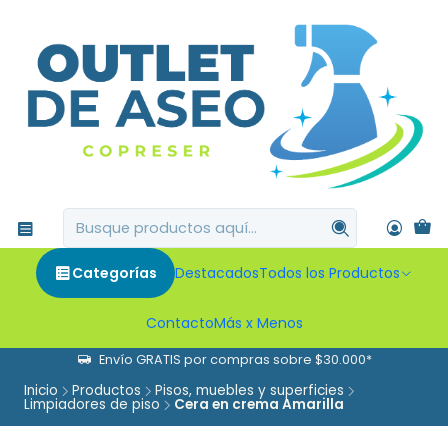
Categorías
Destacados
Todos los Productos
Contacto
Más x Menos
Envío GRATIS por compras sobre $30.000*
Inicio
Productos
Pisos, muebles y superficies
Limpiadores de piso
Cera en crema Amarilla