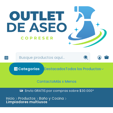
Categorías
Destacados
Todos los Productos
Contacto
Más x Menos
Envío GRATIS por compras sobre $30.000*
Inicio
Productos
Baño y Cocina
Limpiadores multiusos