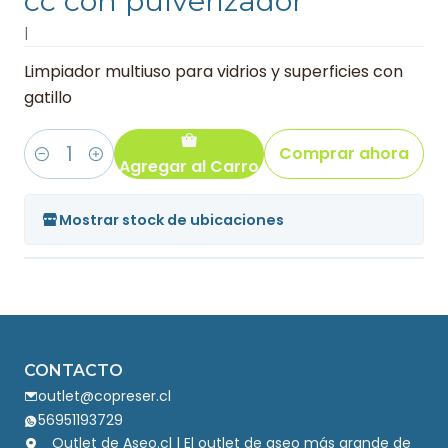
cc con pulverizador
|
Limpiador multiuso para vidrios y superficies con
gatillo
Comprar ahora
Agregar al Carro
Cantidad
Mostrar stock de ubicaciones
CONTACTO
outlet@copreser.cl
56951193729
Outlet de Aseo.cl | El outlet de aseo más grande de