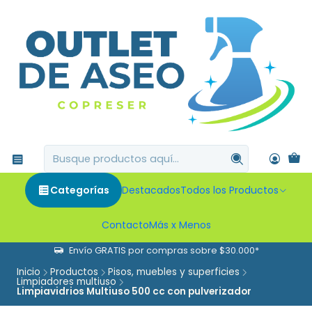
Categorías
Destacados
Todos los Productos
Contacto
Más x Menos
Envío GRATIS por compras sobre $30.000*
Inicio
Productos
Pisos, muebles y superficies
Limpiadores multiuso
Limpiavidrios Multiuso 500 cc con pulverizador