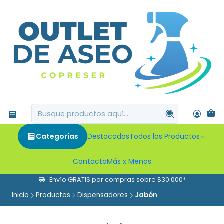
Categorías
Destacados
Todos los Productos
Contacto
Más x Menos
Envío GRATIS por compras sobre $30.000*
Inicio
Productos
Dispensadores
Jabón