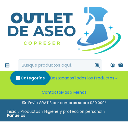
Categorías
Destacados
Todos los Productos
Contacto
Más x Menos
Envío GRATIS por compras sobre $30.000*
Inicio
Productos
Higiene y protección personal
Pañuelos