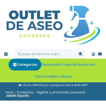
Categorías
Destacados
Todos los Productos
Contacto
Más x Menos
Envío GRATIS por compras sobre $30.000*
Inicio
Productos
Higiene y protección personal
Jabón líquido