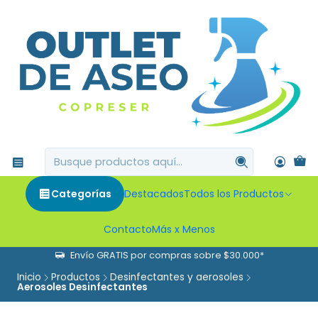
Categorías
Destacados
Todos los Productos
Contacto
Más x Menos
Envío GRATIS por compras sobre $30.000*
Inicio
Productos
Desinfectantes y aerosoles
Aerosoles Desinfectantes