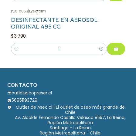
PLA-0053
|
Lysoform
DESINFECTANTE EN AEROSOL
ORIGINAL 495 CC
$3.790
Cantidad
CONTACTO
outlet@copreser.cl
56951193729
Outlet de Aseo.cl | El outlet de aseo más grande de
Chile
Av. Alcalde Fernando Castillo Velasco 8557, La Reina,
Región Metropolitana
Santiago - La Reina
Región Metropolitana - Chile