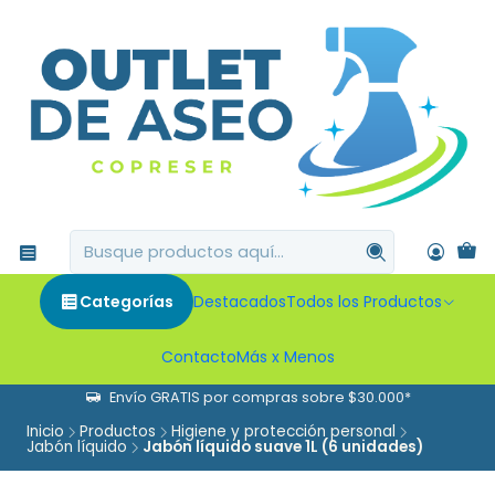
Categorías
Destacados
Todos los Productos
Contacto
Más x Menos
Envío GRATIS por compras sobre $30.000*
Inicio
Productos
Higiene y protección personal
Jabón líquido
Jabón líquido suave 1L (6 unidades)