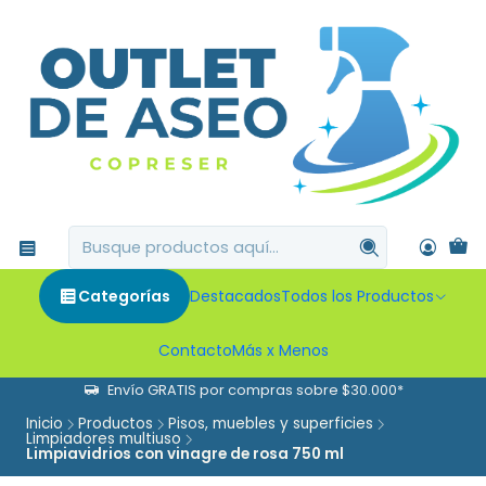
Categorías
Destacados
Todos los Productos
Contacto
Más x Menos
Envío GRATIS por compras sobre $30.000*
Inicio
Productos
Pisos, muebles y superficies
Limpiadores multiuso
Limpiavidrios con vinagre de rosa 750 ml