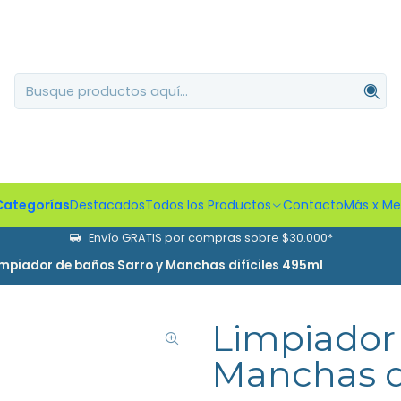
Categorías
Destacados
Todos los Productos
Contacto
Más x M
Envío GRATIS por compras sobre $30.000*
impiador de baños Sarro y Manchas difíciles 495ml
Limpiador 
Manchas di