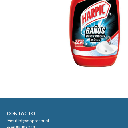
CONTACTO
outlet@copreser.cl
56951193729