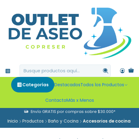
Categorías
Destacados
Todos los Productos
Contacto
Más x Menos
Envío GRATIS por compras sobre $30.000*
Inicio
Productos
Baño y Cocina
Accesorios de cocina