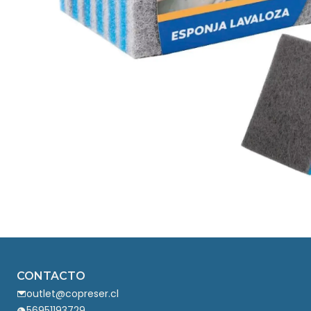
CONTACTO
outlet@copreser.cl
56951193729