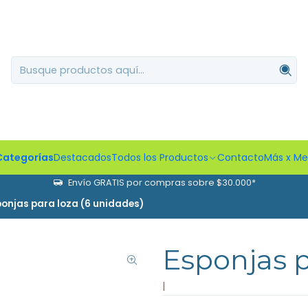
Categorías
Destacados
Todos los Productos
Contacto
Más x M
Envío GRATIS por compras sobre $30.000*
ponjas para loza (6 unidades)
Esponjas p
|