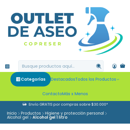
Categorías
Destacados
Todos los Productos
Contacto
Más x Menos
Envío GRATIS por compras sobre $30.000*
Inicio
Productos
Higiene y protección personal
Alcohol gel
Alcohol gel 1 litro