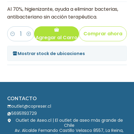
Al 70%, higienizante, ayuda a eliminar bacterias,
antibacteriano sin acción terapéutica.
Comprar ahora
Agregar al Carro
Cantidad
Mostrar stock de ubicaciones
CONTACTO
outlet@copreser.cl
56951193729
Outlet de Aseo.cl | El outlet de aseo más grande de
Chile
Av. Alcalde Fernando Castillo Velasco 8557, La Reina,