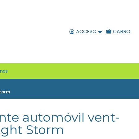
ACCESO
CARRO
enos
Storm
nte automóvil vent-
ight Storm