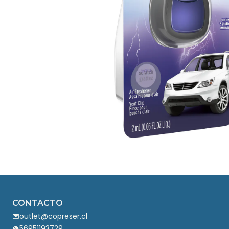
CONTACTO
outlet@copreser.cl
56951193729