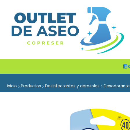
Inicio
Productos
Desinfectantes y aerosoles
Desodorante