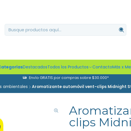
Categorías
Destacados
Todos los Productos
Contacto
Más x M
Envío GRATIS por compras sobre $30.000*
s ambientales
Aromatizante automóvil vent-clips Midnight 
Aromatiza
clips Midn