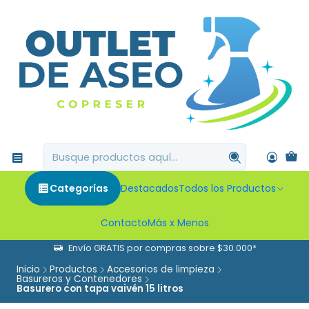
Categorías
Destacados
Todos los Productos
Contacto
Más x Menos
Envío GRATIS por compras sobre $30.000*
Inicio
Productos
Accesorios de limpieza
Basureros y Contenedores
Basurero con tapa vaivén 15 litros