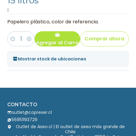
15 litros
|
Papelero plástico, color de referencia.
Comprar ahora
Agregar al Carro
Cantidad
Mostrar stock de ubicaciones
CONTACTO
outlet@copreser.cl
56951193729
Outlet de Aseo.cl | El outlet de aseo más grande de
Chile