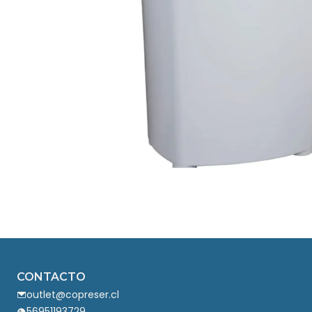
CONTACTO
outlet@copreser.cl
56951193729