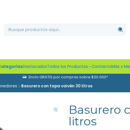
Categorías
Destacados
Todos los Productos
Contacto
Más x M
Envío GRATIS por compras sobre $30.000*
enedores
Basurero con tapa vaivén 30 litros
Basurero c
litros