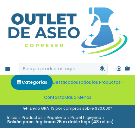
Categorías
Destacados
Todos los Productos
Contacto
Más x Menos
Envío GRATIS por compras sobre $30.000*
Inicio
Productos
Papelería
Papel higiénico
Bolsón papel higiénico 25 m doble hoja (48 rollos)