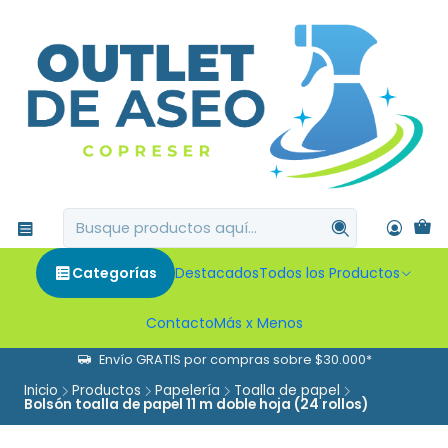
Categorías
Destacados
Todos los Productos
Contacto
Más x Menos
Envío GRATIS por compras sobre $30.000*
Inicio
Productos
Papelería
Toalla de papel
Bolsón toalla de papel 11 m doble hoja (24 rollos)