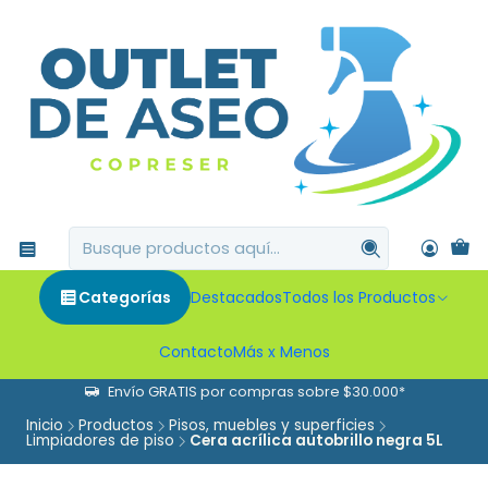
Categorías
Destacados
Todos los Productos
Contacto
Más x Menos
Envío GRATIS por compras sobre $30.000*
Inicio
Productos
Pisos, muebles y superficies
Limpiadores de piso
Cera acrílica autobrillo negra 5L