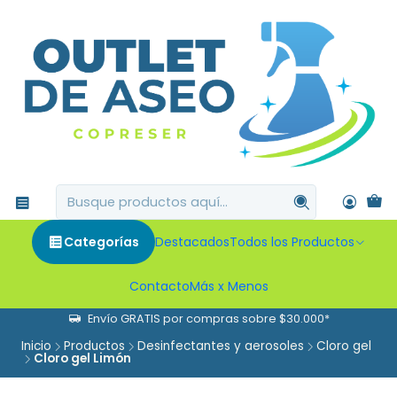
Categorías
Destacados
Todos los Productos
Contacto
Más x Menos
Envío GRATIS por compras sobre $30.000*
Inicio
Productos
Desinfectantes y aerosoles
Cloro gel
Cloro gel Limón