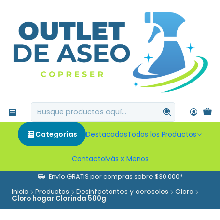
Categorías
Destacados
Todos los Productos
Contacto
Más x Menos
Envío GRATIS por compras sobre $30.000*
Inicio
Productos
Desinfectantes y aerosoles
Cloro
Cloro hogar Clorinda 500g