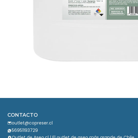
CONTACTO
outlet@copreser.cl
56951193729
Outlet de Aseo.cl | El outlet de aseo más grande de Chile