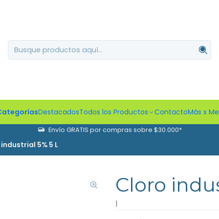
Categorías
Destacados
Todos los Productos
Contacto
Más x M
Envío GRATIS por compras sobre $30.000*
 industrial 5% 5 L
Cloro indus
|