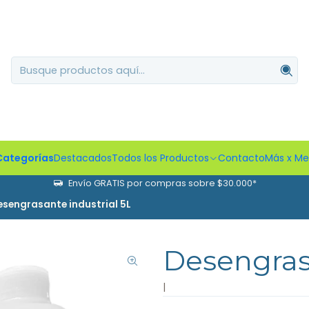
Categorías
Destacados
Todos los Productos
Contacto
Más x M
Envío GRATIS por compras sobre $30.000*
esengrasante industrial 5L
Desengrasa
|