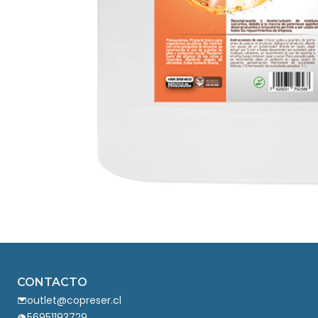
CONTACTO
outlet@copreser.cl
56951193729