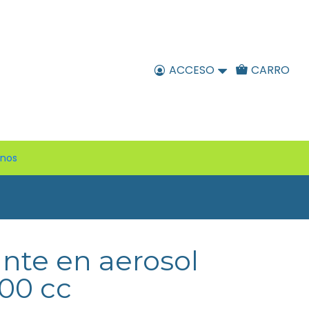
ACCESO
CARRO
enos
nte en aerosol
00 cc