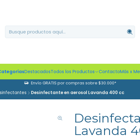
Categorías
Destacados
Todos los Productos
Contacto
Más x M
Envío GRATIS por compras sobre $30.000*
sinfectantes
Desinfectante en aerosol Lavanda 400 cc
Desinfecta
Lavanda 4