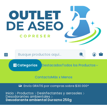
Categorías
Destacados
Todos los Productos
Contacto
Más x Menos
Envío GRATIS por compras sobre $30.000*
Inicio
Productos
Desinfectantes y aerosoles
Desodorantes ambientales
Desodorante ambiental Durazno 250g