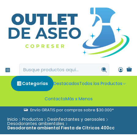
Categorías
Destacados
Todos los Productos
Contacto
Más x Menos
Envío GRATIS por compras sobre $30.000*
Inicio
Productos
Desinfectantes y aerosoles
Desodorantes ambientales
Desodorante ambiental Fiesta de Cítricos 400cc