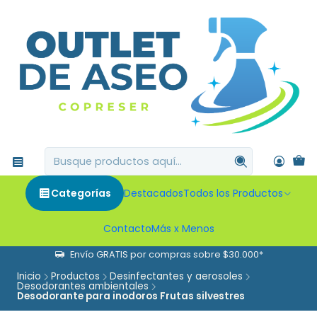
Categorías
Destacados
Todos los Productos
Contacto
Más x Menos
Envío GRATIS por compras sobre $30.000*
Inicio
Productos
Desinfectantes y aerosoles
Desodorantes ambientales
Desodorante para inodoros Frutas silvestres