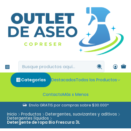
Categorías
Destacados
Todos los Productos
Contacto
Más x Menos
Envío GRATIS por compras sobre $30.000*
Inicio
Productos
Detergentes, suavizantes y aditivos
Detergentes líquidos
Detergente de ropa Bio Frescura 3L