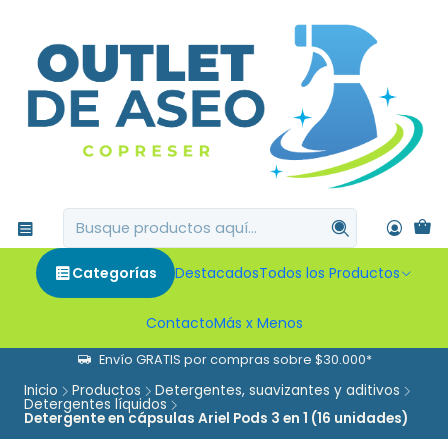
Categorías
Destacados
Todos los Productos
Contacto
Más x Menos
Envío GRATIS por compras sobre $30.000*
Inicio
Productos
Detergentes, suavizantes y aditivos
Detergentes líquidos
Detergente en cápsulas Ariel Pods 3 en 1 (16 unidades)