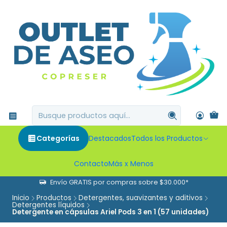
Categorías
Destacados
Todos los Productos
Contacto
Más x Menos
Envío GRATIS por compras sobre $30.000*
Inicio
Productos
Detergentes, suavizantes y aditivos
Detergentes líquidos
Detergente en cápsulas Ariel Pods 3 en 1 (57 unidades)