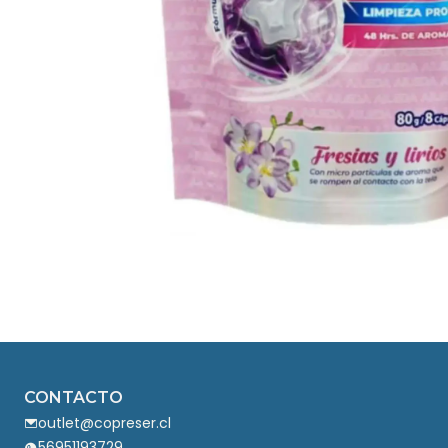
CONTACTO
outlet@copreser.cl
56951193729