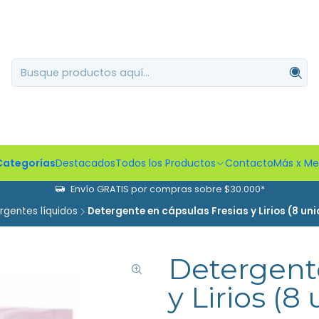
Categorías
Destacados
Todos los Productos
Contacto
Más x M
Envío GRATIS por compras sobre $30.000*
rgentes líquidos
Detergente en cápsulas Fresias y Lirios (8 un
Detergente
y Lirios (8