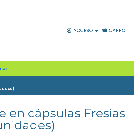
ACCESO
CARRO
enos
idades)
 en cápsulas Fresias
 unidades)