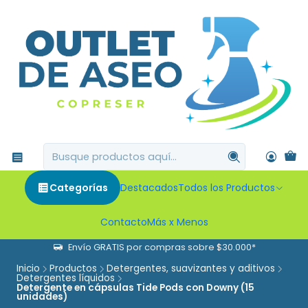
Categorías
Destacados
Todos los Productos
Contacto
Más x Menos
Envío GRATIS por compras sobre $30.000*
Inicio
Productos
Detergentes, suavizantes y aditivos
Detergentes líquidos
Detergente en cápsulas Tide Pods con Downy (15
unidades)