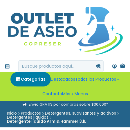
Categorías
Destacados
Todos los Productos
Contacto
Más x Menos
Envío GRATIS por compras sobre $30.000*
Inicio
Productos
Detergentes, suavizantes y aditivos
Detergentes líquidos
Detergente líquido Arm & Hammer 3,1L