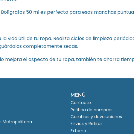
Bolígrafos 50 ml es perfecto para esas manchas puntual
la vida útil de tu ropa. Realiza ciclos de limpieza periódi
y guárdalas completamente secas.
olo mejora el aspecto de tu ropa, también te ahorra tiemp
MENÚ
Contacto
Política de compras
Cambios y devoluciones
ón Metropolitana
Envíos y Retiros
Externo