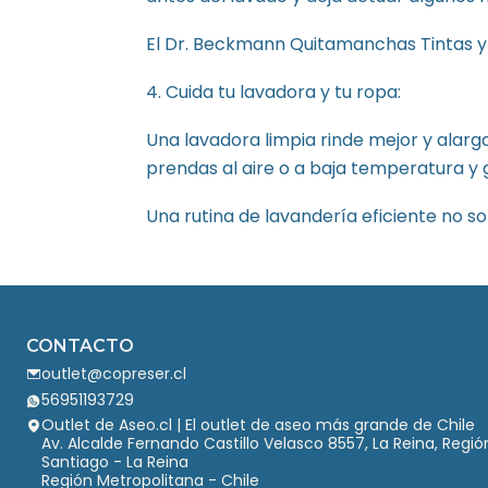
El Dr. Beckmann Quitamanchas Tintas y 
4. Cuida tu lavadora y tu ropa:
Una lavadora limpia rinde mejor y alarga 
prendas al aire o a baja temperatura 
Una rutina de lavandería eficiente no s
CONTACTO
outlet@copreser.cl
56951193729
Outlet de Aseo.cl | El outlet de aseo más grande de Chile
Av. Alcalde Fernando Castillo Velasco 8557, La Reina, Regi
Santiago - La Reina
Región Metropolitana - Chile