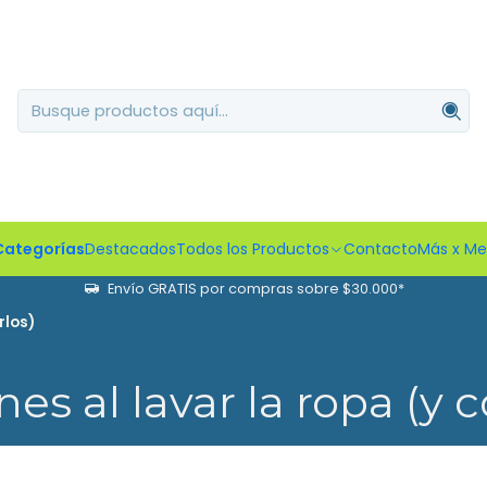
Categorías
Destacados
Todos los Productos
Contacto
Más x M
Envío GRATIS por compras sobre $30.000*
rlos)
s al lavar la ropa (y 