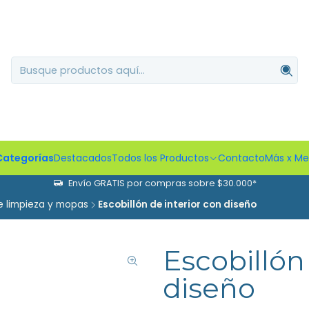
Categorías
Destacados
Todos los Productos
Contacto
Más x M
Envío GRATIS por compras sobre $30.000*
e limpieza y mopas
Escobillón de interior con diseño
Escobillón
diseño