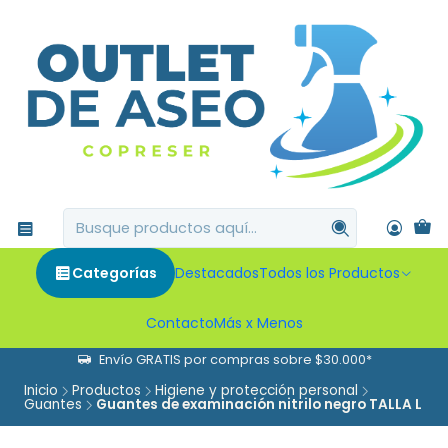
Categorías
Destacados
Todos los Productos
Contacto
Más x Menos
Envío GRATIS por compras sobre $30.000*
Inicio
Productos
Higiene y protección personal
Guantes
Guantes de examinación nitrilo negro TALLA L