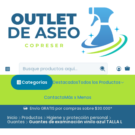
Categorías
Destacados
Todos los Productos
Contacto
Más x Menos
Envío GRATIS por compras sobre $30.000*
Inicio
Productos
Higiene y protección personal
Guantes
Guantes de examinación vinilo azul TALLA L