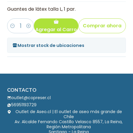
Guantes de látex talla L, 1 par.
Comprar ahora
Agregar al Carro
Cantidad
Mostrar stock de ubicaciones
CONTACTO
outlet@copreser.cl
56951193729
Outlet de Aseo.cl | El outlet de aseo más grande de
Chile
Av. Alcalde Fernando Castillo Velasco 8557, La Reina,
Región Metropolitana
Santiago - La Reina