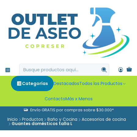
Categorías
Destacados
Todos los Productos
Contacto
Más x Menos
Envío GRATIS por compras sobre $30.000*
Inicio
Productos
Baño y Cocina
Accesorios de cocina
Guantes domésticos talla L