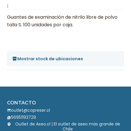
|
Guantes de examinación de nitrilo libre de polvo
talla S. 100 unidades por caja.
Mostrar stock de ubicaciones
CONTACTO
outlet@copreser.cl
56951193729
Outlet de Aseo.cl | El outlet de aseo más grande de
Chile