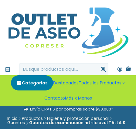
Categorías
Destacados
Todos los Productos
Contacto
Más x Menos
Envío GRATIS por compras sobre $30.000*
Inicio
Productos
Higiene y protección personal
Guantes
Guantes de examinación nitrilo azul TALLA S