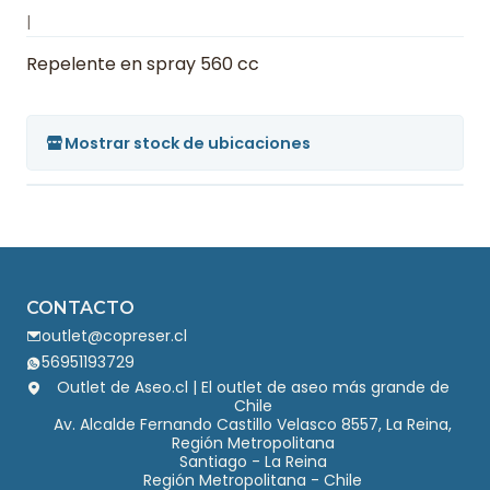
|
Repelente en spray 560 cc
Mostrar stock de ubicaciones
CONTACTO
outlet@copreser.cl
56951193729
Outlet de Aseo.cl | El outlet de aseo más grande de
Chile
Av. Alcalde Fernando Castillo Velasco 8557, La Reina,
Región Metropolitana
Santiago - La Reina
Región Metropolitana - Chile