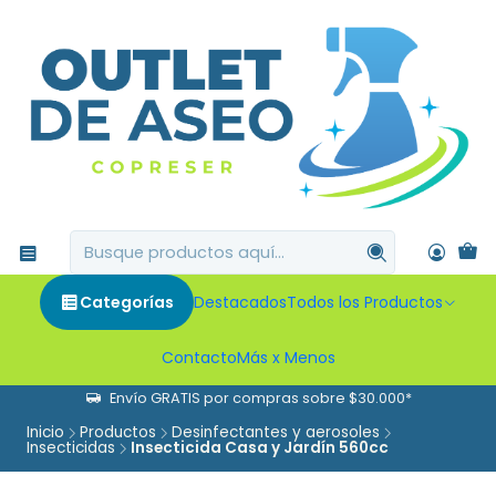
Categorías
Destacados
Todos los Productos
Contacto
Más x Menos
Envío GRATIS por compras sobre $30.000*
Inicio
Productos
Desinfectantes y aerosoles
Insecticidas
Insecticida Casa y Jardín 560cc