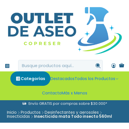
Categorías
Destacados
Todos los Productos
Contacto
Más x Menos
Envío GRATIS por compras sobre $30.000*
Inicio
Productos
Desinfectantes y aerosoles
Insecticidas
Insecticida mata Todo insecto 560ml