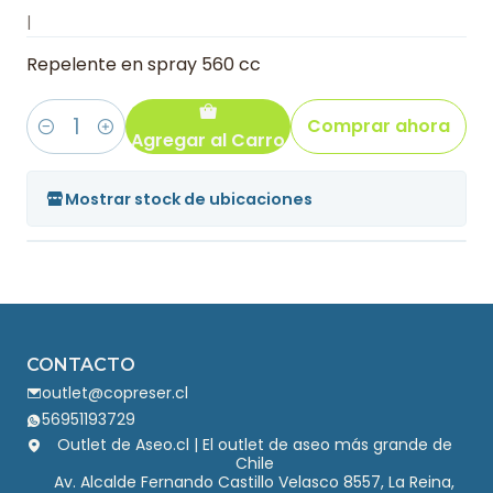
|
Repelente en spray 560 cc
Comprar ahora
Agregar al Carro
Cantidad
Mostrar stock de ubicaciones
CONTACTO
outlet@copreser.cl
56951193729
Outlet de Aseo.cl | El outlet de aseo más grande de
Chile
Av. Alcalde Fernando Castillo Velasco 8557, La Reina,