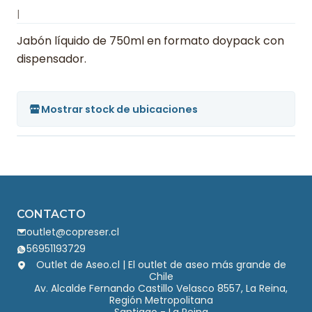
|
Jabón líquido de 750ml en formato doypack con
dispensador.
Mostrar stock de ubicaciones
CONTACTO
outlet@copreser.cl
56951193729
Outlet de Aseo.cl | El outlet de aseo más grande de
Chile
Av. Alcalde Fernando Castillo Velasco 8557, La Reina,
Región Metropolitana