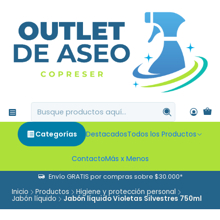
Categorías
Destacados
Todos los Productos
Contacto
Más x Menos
Envío GRATIS por compras sobre $30.000*
Inicio
Productos
Higiene y protección personal
Jabón líquido
Jabón líquido Violetas Silvestres 750ml