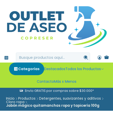
Categorías
Destacados
Todos los Productos
Contacto
Más x Menos
Envío GRATIS por compras sobre $30.000*
Inicio
Productos
Detergentes, suavizantes y aditivos
Cloro ropa
Jabón mágico quitamanchas ropa y tapicería 100g