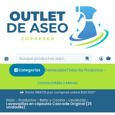
Categorías
Destacados
Todos los Productos
Contacto
Más x Menos
Envío GRATIS por compras sobre $30.000*
Inicio
Productos
Baño y Cocina
Lavalozas
Lavavajillas en cápsulas Cascade Original (25
unidades)