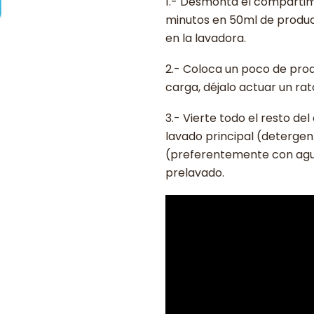
1.- Desmonta el compartim
minutos en 50ml de product
en la lavadora.
2.- Coloca un poco de prod
carga, déjalo actuar un ra
3.- Vierte todo el resto d
lavado principal (detergente
(preferentemente con agua 
prelavado.