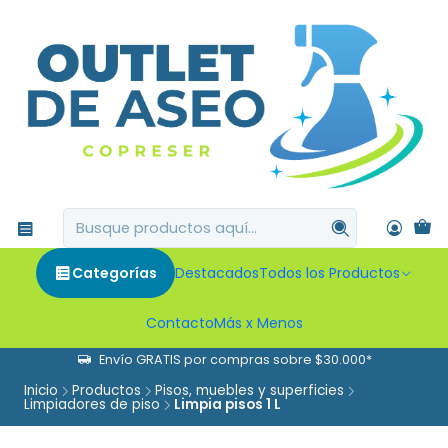
Categorías
Destacados
Todos los Productos
Contacto
Más x Menos
Envío GRATIS por compras sobre $30.000*
Inicio
Productos
Pisos, muebles y superficies
Limpiadores de piso
Limpia pisos 1 L